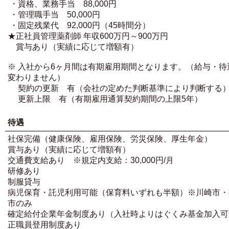
・資格、業務手当 88,000円
・管理職手当 50,000円
・固定残業代 92,000円（45時間分）
★正社員管理薬剤師 年収600万円～900万円
賞与あり（実績に応じて増額有）
※ 入社から6ヶ月間は有期雇用期間となります。（給与・待
変わりません）
契約の更新 有（会社の定めた判断基準により判断する
更新上限 有（有期雇用通算契約期間の上限5年）
待遇
社保完備（健康保険、雇用保険、労災保険、厚生年金）
賞与あり（実績に応じて増額有）
交通費支給あり ※規定内支給：30,000円/月
研修あり
制服貸与
病児保育・託児利用可能（保育料いずれも半額）※川崎市・
市のみ
確定給付企業年金制度あり（入社時よりはぐくみ基金加入可
正職員登用制度あり