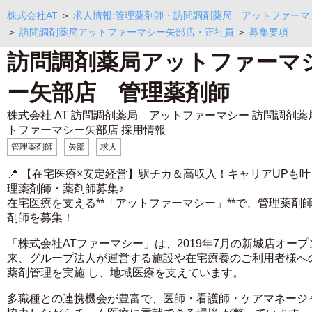
株式会社AT
＞
求人情報:管理薬剤師・訪問調剤薬局 アットファーマ
＞
訪問調剤薬局アットファーマシー矢部店・正社員
＞
募集要項
訪問調剤薬局アットファーマ
ー矢部店 管理薬剤師
株式会社 AT 訪問調剤薬局 アットファーマシー 訪問調剤薬
トファーマシー矢部店 採用情報
管理薬剤師
矢部
求人
📍 【在宅医療×安定経営】駅チカ＆高収入！キャリアUPも
理薬剤師・薬剤師募集♪
在宅医療を支える**「アットファーマシー」**で、管理薬剤
剤師を募集！
「株式会社ATファーマシー」は、2019年7月の新城店オープ
来、グループ法人が運営する施設や在宅療養のご利用者様へ
薬剤管理を実施 し、地域医療を支えています。
多職種との連携機会が豊富で、医師・看護師・ケアマネージ