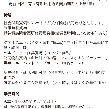
更新上限 有（有期雇用通算契約期間の上限5年）
待遇
社会保険完備※ パートの加入保険は法定通りとなります。
制服無料貸与
精神科訪問看護研修費用負担(週労働時間による諸条件あり)
訪問用の車・バイク・電動自転車貸与（貸与された車両にて
勤・訪問可能）
ヘルメット・雨具貸与（カッパ・雨靴）
訪問物品支給（血圧計・体温計・パルスオキシメーター・手
毒ボトル・ハンドソープボトル・物品ケース）
病児保育・託児利用可能（保育料いずれも半額）※川崎市・
市のみ
確定給付企業年金制度あり（入社時よりはぐくみ基金加入可
勤務時間
9:00～17:00の間の3時間以上～
週１から勤務可能です。勤務日・時間はご相談ください。