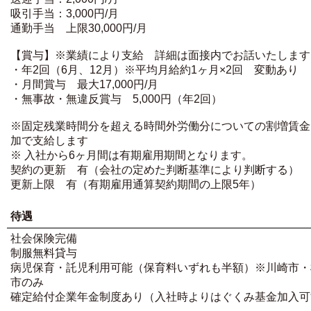
吸引手当：3,000円/月
通勤手当 上限30,000円/月
【賞与】※業績により支給 詳細は面接内でお話いたします
・年2回（6月、12月）※平均月給約1ヶ月×2回 変動あり
・月間賞与 最大17,000円/月
・無事故・無違反賞与 5,000円（年2回）
※固定残業時間分を超える時間外労働分についての割増賃金
加で支給します
※ 入社から6ヶ月間は有期雇用期間となります。
契約の更新 有（会社の定めた判断基準により判断する
更新上限 有（有期雇用通算契約期間の上限5年）
待遇
社会保険完備
制服無料貸与
病児保育・託児利用可能（保育料いずれも半額）※川崎市・
市のみ
確定給付企業年金制度あり（入社時よりはぐくみ基金加入可