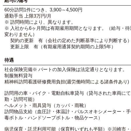
給与の備考
60分訪問1件につき、3,900～4,500円
通勤手当 上限3万円/月
※ 訪問時間により、異なります。
※ 入社から6ヶ月間は有期雇用期間となります。（給与・待
変わりません）
契約の更新 有（会社の定めた判断基準により判断する
更新上限 有（有期雇用通算契約期間の上限5年）
待遇
社会保険完備※ パートの加入保険は法定通りとなります。
制服無料貸与
精神科訪問看護研修費用負担(週労働時間による諸条件あり)
訪問用の車・バイク・電動自転車貸与（貸与された車両にて
勤・訪問可能）
ヘルメット・雨具貸与（カッパ・雨靴）
訪問物品支給（血圧計・体温計・パルスオキシメーター・手
毒ボトル・ハンドソープボトル・物品ケース）
病児保育・託児利用可能（保育料いずれも半額）※川崎市・