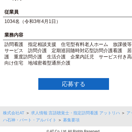
従業員
1034名（令和3年4月1日）
業務内容
訪問看護 指定相談支援 住宅型有料老人ホーム 放課後等
サービス 訪問介護 定期巡回随時対応型訪問介護看護 居
護 重度訪問介護 生活介護 企業内託児 サービス付き高
向け住宅 地域密着型通所介護
応募する
株式会社AT
＞
求人情報:言語聴覚士・指定訪問看護 アットリハ
＞
ア
ハ石神・パート・アルバイト
＞
募集要項
© AT Co.,Ltd. All Rights Reserved.