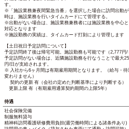
す。
※「施設業務兼夜間緊急当番」を選択した場合に訪問出動が
時は、施設業務を行いタイムカードにて管理する。
※出動がない場合は、施設業務兼務者には施設業務を中心と
対応となります
※施設勤務の実績は、タイムカード打刻により管理します
【土日祝日予定訪問について】
予定訪問終了後は帰宅可能。施設勤務も可能です（2,777円/
予定訪問がない場合は、近隣施設勤務を行なうことで最大25,
円/日が支給されます。
※ 入社から6ヶ月間は有期雇用期間となります。（給与・待
変わりません）
契約の更新 有（会社の定めた判断基準により判断する）
更新上限 有（有期雇用通算契約期間の上限5年）
待遇
社会保険完備
制服無料貸与
精神科訪問看護研修費用負担(週労働時間による諸条件あり)
訪問用の車・バイク（貸与された車両にて通勤・訪問可能）