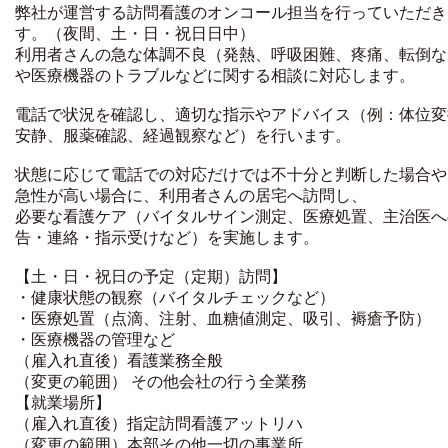
弊社が運営する訪問看護のオンコール担当を行っていただき
す。（夜間、土・日・祝日日中）
利用者さんの急な体調不良（発熱、呼吸困難、疼痛、転倒な
や医療機器のトラブルなどに関する相談に対応します。
電話で状況を確認し、適切な指示やアドバイス（例：体位変
安静、服薬確認、経過観察など）を行います。
状態に応じて電話での対応だけでは不十分と判断した場合や
急性が高い場合に、利用者さんの居宅へ訪問し、
必要な看護ケア（バイタルサイン測定、医療処置、主治医へ
告・連絡・指示受けなど）を実施します。
【土・日・祝日の予定（定期）訪問】
・健康状態の観察（バイタルチェックなど）
・医療処置（点滴、注射、血糖値測定、吸引、褥瘡予防）
・医療機器の管理など
（雇入れ直後）看護業務全般
（変更の範囲） その他会社の行う全業務
【就業場所】
（雇入れ直後）指定訪問看護アットリハ
（変更の範囲）本部その他一切の事業所