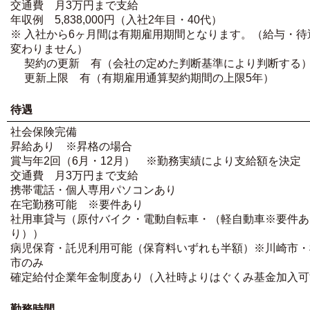
交通費 月3万円まで支給
年収例 5,838,000円（入社2年目・40代）
※ 入社から6ヶ月間は有期雇用期間となります。（給与・待
変わりません）
契約の更新 有（会社の定めた判断基準により判断する
更新上限 有（有期雇用通算契約期間の上限5年）
待遇
社会保険完備
昇給あり ※昇格の場合
賞与年2回（6月・12月） ※勤務実績により支給額を決定
交通費 月3万円まで支給
携帯電話・個人専用パソコンあり
在宅勤務可能 ※要件あり
社用車貸与（原付バイク・電動自転車・（軽自動車※要件あ
り））
病児保育・託児利用可能（保育料いずれも半額）※川崎市・
市のみ
確定給付企業年金制度あり（入社時よりはぐくみ基金加入可
勤務時間