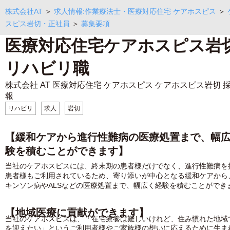
株式会社AT
＞
求人情報:作業療法士・医療対応住宅 ケアホスピス
＞
スピス岩切・正社員
＞
募集要項
医療対応住宅ケアホスピス岩
リハビリ職
株式会社 AT 医療対応住宅 ケアホスピス ケアホスピス岩切 
報
リハビリ
求人
岩切
【緩和ケアから進行性難病の医療処置まで、幅
験を積むことができます】
当社のケアホスピスには、終末期の患者様だけでなく、進行性難病を
患者様もご利用されているため、寄り添いが中心となる緩和ケアから
キンソン病やALSなどの医療処置まで、幅広く経験を積むことができ
【地域医療に貢献ができます】
当社のケアホスピスは、「在宅療養は難しいけれど、住み慣れた地域
を迎えたい」というご利用者様やご家族様の想いに応えるために生ま