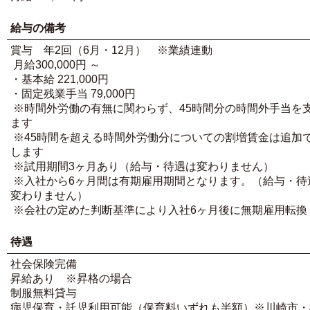
給与の備考
賞与 年2回（6月・12月） ※業績連動
月給300,000円 ～
・基本給 221,000円
・固定残業手当 79,000円
※時間外労働の有無に関わらず、45時間分の時間外手当を
ます
※45時間を超える時間外労働分についての割増賃金は追加
します
※試用期間3ヶ月あり（給与・待遇は変わりません）
※入社から6ヶ月間は有期雇用期間となります。（給与・待
変わりません）
※会社の定めた判断基準により入社6ヶ月後に無期雇用転換
待遇
社会保険完備
昇給あり ※昇格の場合
制服無料貸与
病児保育・託児利用可能（保育料いずれも半額）※川崎市・