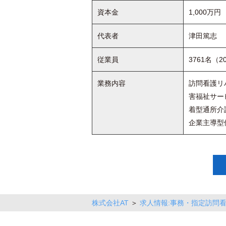
資本金
1,000万円
代表者
津田篤志
従業員
3761名（2
業務内容
訪問看護リハ
害福祉サー
着型通所介護
企業主導型保
株式会社AT
＞
求人情報:事務・指定訪問看