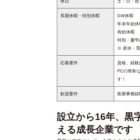
休日
土・日・祝
長期休暇・特別休暇
GW休暇
年末年始休暇
有給休暇
特別・慶弔
※ 産休・
応募要件
資格、経験
PCの簡単
す！
歓迎要件
医療事務経
設立から16年、黒
える成長企業です