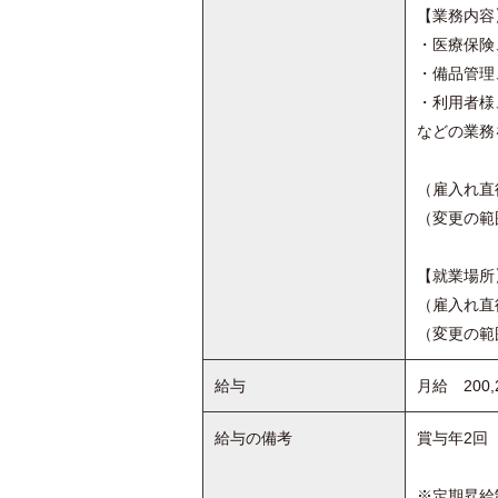
【業務内容
・医療保険
・備品管理
・利用者
などの業務
（雇入れ直
（変更の範
【就業場所
（雇入れ直
（変更の範
給与
月給 200,
給与の備考
賞与年2回（
※定期昇給