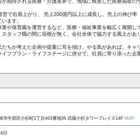
長が期待される医療・介護業界で、地域に根差した医療福祉の
経営で右肩上がり、 売上200億円以上に成長し、売上の伸び率
ています。
事業や保育園を運営するなど、医療・福祉事業を幅広く展開し
・スタッフ職の間に垣根が無く、会社全体で協力する風土があ
私たちが考えた企画や提案に耳を傾け、やる気があれば、キャ
ライフプラン・ライフステージに併せて、社員に寄り添った企
3
崎市中原区小杉町1丁目403番地35 武蔵小杉タワープレイス14F
MAP
16日