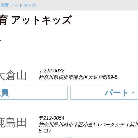
保育 アットキッズ
育 アットキッズ
人
〒222-0032
ズ大倉山
神奈川県横浜市港北区大豆戸町89-5
社員
パート・
〒212-0054
ズ鹿島田
神奈川県川崎市幸区小倉1-1パークシティ新
E-117