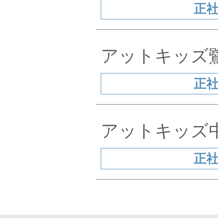
正
アットキッ
正
アットキッ
正